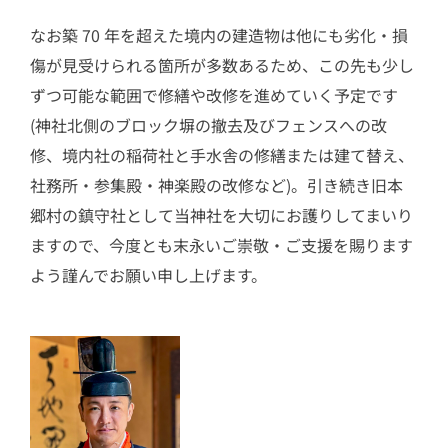
なお築 70 年を超えた境内の建造物は他にも劣化・損
傷が見受けられる箇所が多数あるため、この先も少し
ずつ可能な範囲で修繕や改修を進めていく予定です
(神社北側のブロック塀の撤去及びフェンスへの改
修、境内社の稲荷社と手水舎の修繕または建て替え、
社務所・参集殿・神楽殿の改修など)。引き続き旧本
郷村の鎮守社として当神社を大切にお護りしてまいり
ますので、今度とも末永いご崇敬・ご支援を賜ります
よう謹んでお願い申し上げます。