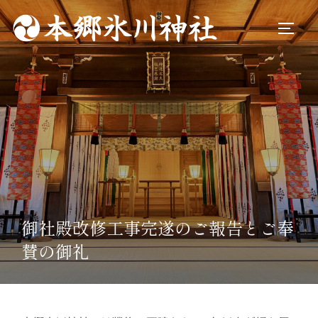
コ
ン
サイド
テ
ン
ツ
へ
ス
キ
ッ
プ
御社殿改修工事完遂のご報告とご奉
賛の御礼